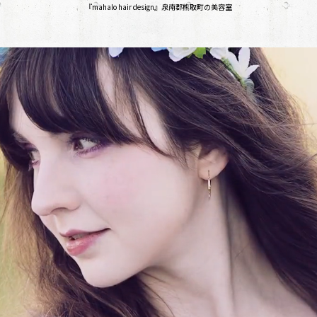
『mahalo hair design』泉南郡熊取町の美容室