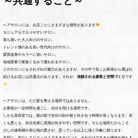
～共通すること～
ヘアサロンには、お店ごとにさまざまな個性があります
カジュアルで入りやすいサロン。
落ち着いた大人向けのサロン。
トレンド感のある若い世代向けのサロン。
髪質改善やカラーに強いサロン。
地域密着で家族ぐるみで通われるサロン。
どのサロンにもそれぞれの魅力がありますが、その中で長くお客様から選ばれ
続けるお店には共通点があります。それが、
信頼される接客と空間づくり
です
ヘアサロンは、ただ髪を整える場所ではありません。
お客様が一定時間を過ごし、自分を預ける場所です。
しかも美容室では、鏡の前で自分の顔や髪と向き合う時間が長くなります。良
くも悪くも、自分自身に意識が向きやすい空間です。そんな場所だからこそ、
少しの違和感や居心地の悪さが、思っている以上に強く印象に残ります。
反対に、安心してリラックスできるサロンは、それだけで大きな価値を持ちま