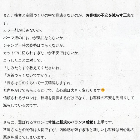
また、接客と空間づくりの中で見逃せないのが、
お客様の不安を減らす工夫
で
す。
カラー剤がしみないか。
パーマ液のにおいが気にならないか。
シャンプー時の姿勢はつらくないか。
カット中に切られすぎないか不安ではないか。
こうしたことに対して、
「しみたらすぐ教えてくださいね」
「お首つらくないですか？」
「長さはこのくらいで一度確認しますね」
と声をかけてもらえるだけで、安心感は大きく変わります
信頼されるサロンは、技術を提供するだけでなく、お客様の不安を先回りして
減らしているのです。
さらに、選ばれるサロンは
常連と新規のバランス感覚
も上手です。
常連さんとの関係は大切ですが、内輪感が強すぎると新しいお客様は居心地の
悪さを感じてしまいます。