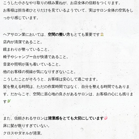
こうした小さなやり取りの積み重ねが、お店全体の信頼をつくります。
お客様は担当者ひとりだけを見ているようでいて、実はサロン全体の空気をし
っかり感じています。
ヘアサロン業においては、
空間の整い方
もとても重要です
店内が清潔であること。
鏡まわりが整っていること。
椅子やシャンプー台が快適であること。
音楽や照明が落ち着いていること。
他のお客様の視線が気になりすぎないこと。
こうしたことがそろうと、お客様は安心して過ごせます。
髪を整える時間は、ただの作業時間ではなく、自分を整える時間でもありま
す。だからこそ、空間に居心地の良さがあるサロンは、お客様の心にも残りま
す
また、信頼されるサロンは
清潔感をとても大切にしています
床に髪が散りすぎていない。
クロスやタオルが清潔。