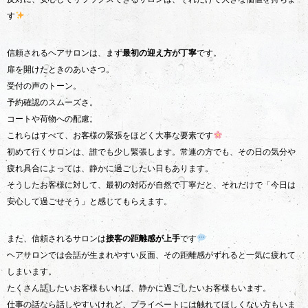
す
信頼されるヘアサロンは、まず
最初の迎え方が丁寧
です。
扉を開けたときのあいさつ。
受付の声のトーン。
予約確認のスムーズさ。
コートや荷物への配慮。
これらはすべて、お客様の緊張をほどく大事な要素です
初めて行くサロンは、誰でも少し緊張します。常連の方でも、その日の気分や
疲れ具合によっては、静かに過ごしたい日もあります。
そうしたお客様に対して、最初の対応が自然で丁寧だと、それだけで「今日は
安心して過ごせそう」と感じてもらえます。
また、信頼されるサロンは
接客の距離感が上手
です
ヘアサロンでは会話が生まれやすい反面、その距離感がずれると一気に疲れて
しまいます。
たくさん話したいお客様もいれば、静かに過ごしたいお客様もいます。
仕事の話なら話しやすいけれど、プライベートには触れてほしくない方もいま