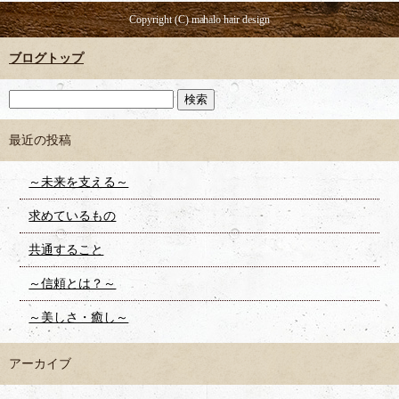
Copyright (C) mahalo hair design
ブログトップ
最近の投稿
～未来を支える～
求めているもの
共通すること
～信頼とは？～
～美しさ・癒し～
アーカイブ