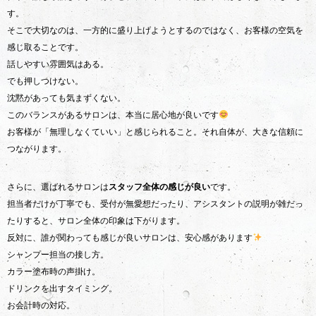
す。
そこで大切なのは、一方的に盛り上げようとするのではなく、お客様の空気を
感じ取ることです。
話しやすい雰囲気はある。
でも押しつけない。
沈黙があっても気まずくない。
このバランスがあるサロンは、本当に居心地が良いです
お客様が「無理しなくていい」と感じられること。それ自体が、大きな信頼に
つながります。
さらに、選ばれるサロンは
スタッフ全体の感じが良い
です。
担当者だけが丁寧でも、受付が無愛想だったり、アシスタントの説明が雑だっ
たりすると、サロン全体の印象は下がります。
反対に、誰が関わっても感じが良いサロンは、安心感があります
シャンプー担当の接し方。
カラー塗布時の声掛け。
ドリンクを出すタイミング。
お会計時の対応。