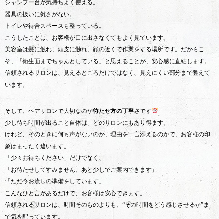
シャンプー台が気持ちよく使える。
器具の扱いに雑さがない。
トイレや待合スペースも整っている。
こうしたことは、お客様が口に出さなくてもよく見ています。
美容室は髪に触れ、頭皮に触れ、顔の近くで作業をする場所です。だからこ
そ、「衛生面までちゃんとしている」と思えることが、安心感に直結します。
信頼されるサロンは、見えるところだけではなく、見えにくい部分まで整えて
います。
そして、ヘアサロンで大切なのが
待たせ方の丁寧さ
です
少し待ち時間が出ること自体は、どのサロンにもあり得ます。
けれど、そのときに何も声がないのか、理由を一言添えるのかで、お客様の印
象はまったく違います。
「少々お待ちください」だけでなく、
「お待たせしてすみません、あと少しでご案内できます」
「ただ今お流しの準備をしています」
こんなひと言があるだけで、お客様は安心できます。
信頼されるサロンは、時間そのものよりも、“その時間をどう感じさせるか”ま
で気を配っています。