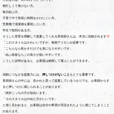
朝忙しくて巻けない方。
毎日結ぶ方。
子育て中で美容に時間をかけにくい方。
営業職で清潔感を重視したい方。
学生で校則がある方。
そうした背景を理解して提案してくれる美容師さんは、本当に信頼されます
「このスタイルはかわいいですが、毎朝アイロンが必要です」
「こちらなら乾かすだけでも形になりやすいです」
「結ぶ前提ならこの長さが扱いやすいです」
こうした説明があると、お客様は納得して選ぶことができます。
信頼につながる提案力には、
押しつけがないこと
もとても重要です。
美容師さんの中には、良かれと思って提案しているつもりでも、お客様からす
ると押しつけに感じられることがあります。
「絶対こっちの方が似合います」
「そのスタイルはやめた方がいいです」
と強く言われると、お客様は自分の希望が否定されたように感じてしまうこと
があります。