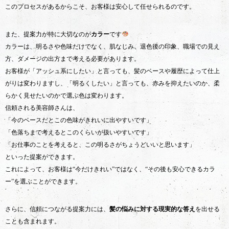
このプロセスがあるからこそ、お客様は安心して任せられるのです。
また、提案力が特に大切なのが
カラー
です
カラーは、明るさや色味だけでなく、肌なじみ、退色後の印象、職場での見え
方、ダメージの出方まで考える必要があります。
お客様が「アッシュ系にしたい」と言っても、髪のベースや履歴によって仕上
がりは変わりますし、「明るくしたい」と言っても、赤みを抑えたいのか、柔
らかく見せたいのかで選ぶ色は変わります。
信頼される美容師さんは、
「今のベースだとこの色味がきれいに出やすいです」
「色落ちまで考えるとこのくらいが扱いやすいです」
「お仕事のことを考えると、この明るさがちょうどいいと思います」
といった提案ができます。
これによって、お客様は“今だけきれい”ではなく、“その後も安心できるカラ
ー”を選ぶことができます。
さらに、信頼につながる提案力には、
髪の悩みに対する現実的な答え
を出せる
ことも含まれます。