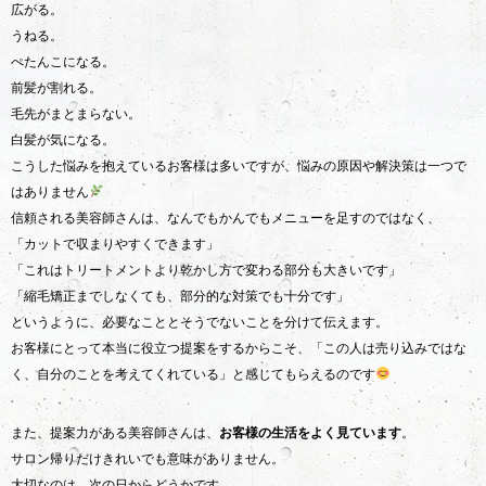
広がる。
うねる。
ぺたんこになる。
前髪が割れる。
毛先がまとまらない。
白髪が気になる。
こうした悩みを抱えているお客様は多いですが、悩みの原因や解決策は一つで
はありません
信頼される美容師さんは、なんでもかんでもメニューを足すのではなく、
「カットで収まりやすくできます」
「これはトリートメントより乾かし方で変わる部分も大きいです」
「縮毛矯正までしなくても、部分的な対策でも十分です」
というように、必要なこととそうでないことを分けて伝えます。
お客様にとって本当に役立つ提案をするからこそ、「この人は売り込みではな
く、自分のことを考えてくれている」と感じてもらえるのです
また、提案力がある美容師さんは、
お客様の生活をよく見ています
。
サロン帰りだけきれいでも意味がありません。
大切なのは、次の日からどうかです。