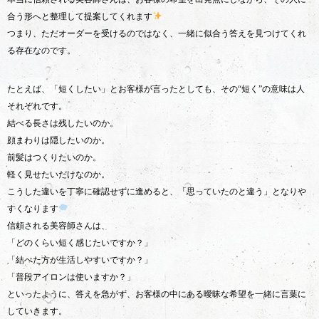
合う形へと整理して提案してくれます
つまり、ただオーダーを受けるのではなく、一緒に似合う答えを見つけてくれ
る存在なのです。
たとえば、「短くしたい」とお客様が言ったとしても、その“短く”の意味は人
それぞれです。
結べる長さは残したいのか。
顔まわりは隠したいのか。
前髪はつくりたいのか。
軽く見せたいだけなのか。
こうした違いを丁寧に確認せずに進めると、「思っていたのと違う」となりや
すくなります
信頼される美容師さんは、
「どのくらい短く感じたいですか？」
「結べた方が生活しやすいですか？」
「普段アイロンは使いますか？」
といったように、答えを急がず、お客様の中にある曖昧な希望を一緒に言葉に
していきます。