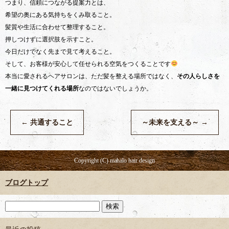
つまり、信頼につながる提案力とは、
希望の奥にある気持ちをくみ取ること。
髪質や生活に合わせて整理すること。
押しつけずに選択肢を示すこと。
今日だけでなく先まで見て考えること。
そして、お客様が安心して任せられる空気をつくることです
本当に愛されるヘアサロンは、ただ髪を整える場所ではなく、
その人らしさを
一緒に見つけてくれる場所
なのではないでしょうか。
←
共通すること
～未来を支える～
→
Copyright (C) mahalo hair design
ブログトップ