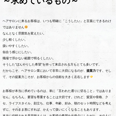
～求めているもの～
ヘアサロンに来るお客様は、いつも明確に「こうしたい」と言葉にできるわけ
ではありません
なんとなく雰囲気を変えたい。
少し軽くしたい。
扱いやすくしたい。
似合う感じにしたい。
職場で浮かない範囲で明るくしたい。
そうした“ぼんやりした希望”を持って来店される方もとても多いです。
だからこそ、ヘアサロン業において非常に大切になるのが、
提案力
です。そし
て、その提案力こそが、お客様からの信頼を大きく左右します
お客様が本当に求めているのは、単に「言われた通りに切ること」ではありま
せん。もちろん、要望を尊重することは大切です。けれど、髪質や骨格、ク
セ、ライフスタイル、顔立ち、仕事、年齢、好み、朝のセット時間などを考え
ずに、そのまま形にすれば、かえって扱いにくくなることもあります。
本当に信頼される美容師さんは、お客様の希望を出発点にしながら、その人に