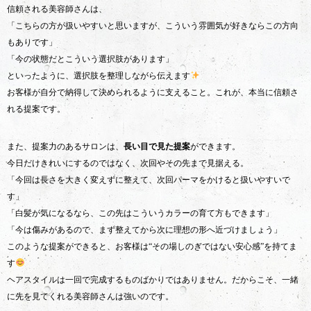
信頼される美容師さんは、
「こちらの方が扱いやすいと思いますが、こういう雰囲気が好きならこの方向
もありです」
「今の状態だとこういう選択肢があります」
といったように、選択肢を整理しながら伝えます
お客様が自分で納得して決められるように支えること。これが、本当に信頼さ
れる提案です。
また、提案力のあるサロンは、
長い目で見た提案
ができます。
今日だけきれいにするのではなく、次回やその先まで見据える。
「今回は長さを大きく変えずに整えて、次回パーマをかけると扱いやすいで
す」
「白髪が気になるなら、この先はこういうカラーの育て方もできます」
「今は傷みがあるので、まず整えてから次に理想の形へ近づけましょう」
このような提案ができると、お客様は“その場しのぎではない安心感”を持てま
す
ヘアスタイルは一回で完成するものばかりではありません。だからこそ、一緒
に先を見てくれる美容師さんは強いのです。