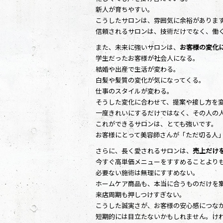
新人が育ちやすい。
こうしたサロンは、雰囲気に余裕がありま
信頼されるサロンは、技術だけでなく、働
また、未来に強いサロンは、
お客様の変化
学生だったお客様が社会人になる。
結婚や出産で生活が変わる。
白髪や髪質の変化が気になってくる。
仕事のスタイルが変わる。
そうした変化に合わせて、提案や接し方を
一度きれいにするだけではなく、その人の
これができるサロンは、とても強いです。
お客様にとって美容師さんが「ただ切る人
さらに、長く愛されるサロンは、
売上だけ
今すぐ高単価メニューをすすめることより
必要ない施術は無理にすすめない。
ホームケア商品も、本当に合うものだけを
来店周期も押しつけすぎない。
こうした誠実さが、お客様の安心感につな
短期的には目立たないかもしれません。け