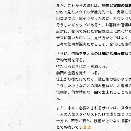
また、これからの時代は、
発信と実際の体
SNSで見たスタイルが魅力的でも、実際に
口コミでは丁寧そうだったのに、カウンセ
そうしたギャップがあると、お客様の信頼
反対に、発信で感じた雰囲気以上に居心地
未来に強いサロンは、見せ方だけではなく
日々の仕事が誠実だからこそ、発信にも説
さらに、信頼を支えるのは
細かな積み重ね
予約時間を守る。
待たせるときには一言添える。
前回の会話を覚えている。
仕上がり後だけでなく、数日後の扱いやす
こうした小さなことの積み重ねが、お客様
信頼は、何か特別な一回で生まれることも
ん。
また、未来に必要とされるサロンは、
スタ
一人の人気スタイリストだけで成り立つサ
一方で、若手が育ち、技術だけでなく接客
とても強いです