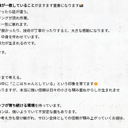
験が一致していること
がますます重要になります
行ったら話が違う。
リングが流れ作業。
は一気に崩れます。
が良かったり、技術が丁寧だったりすると、大きな感動になります。
、中身を伴わせています。
得力が生まれるのです。
です。
さまで考える。
の中に「ここはちゃんとしている」という印象を育てます
ありますが、本当に強い信頼は日々の小さな積み重ねからしか生まれませ
ッフが育ち続ける環境
を持っています。
ロンは、強いようでいて不安定な面もあります。
や考え方も受け継がれ、サロン全体としての信頼が積み上がっていくお店は、