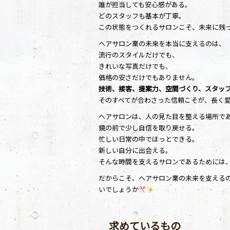
誰が担当しても安心感がある。
どのスタッフも基本が丁寧。
この状態をつくれるサロンこそ、未来に残
ヘアサロン業の未来を本当に支えるのは、
流行のスタイルだけでも、
きれいな写真だけでも、
価格の安さだけでもありません。
技術、接客、提案力、空間づくり、スタッ
そのすべてが合わさった信頼こそが、長く
ヘアサロンは、人の見た目を整える場所で
鏡の前で少し自信を取り戻せる。
忙しい日常の中でほっとできる。
新しい自分に出会える。
そんな時間を支えるサロンであるためには
だからこそ、ヘアサロン業の未来を支える
いでしょうか
求めているもの