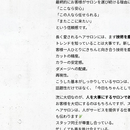
最終的にお客様がサロンを選び続ける理由
「ここなら安心」
「この人なら任せられる」
「またここに来たい」
という信頼感です。
長く愛されるヘアサロンには、まず
技術を
トレンドを知っていることは大事です。新
客様一人ひとりにきちんと向き合う技術を
カットの精度。
カラーの安定感。
ダメージへの配慮。
再現性。
こうした基本がしっかりしているサロンは
話題性だけではなく、「今日もちゃんとし
次に大切なのが、
人を大事にするサロンで
お客様を大切にするのはもちろんですが、
ヘアサロンは、人がサービスを提供する仕
も伝わります
スタッフ同士が尊重し合っている。
忙しくても声を掛け合えている。