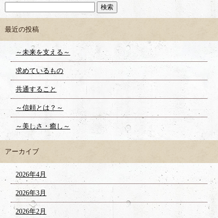
最近の投稿
～未来を支える～
求めているもの
共通すること
～信頼とは？～
～美しさ・癒し～
アーカイブ
2026年4月
2026年3月
2026年2月