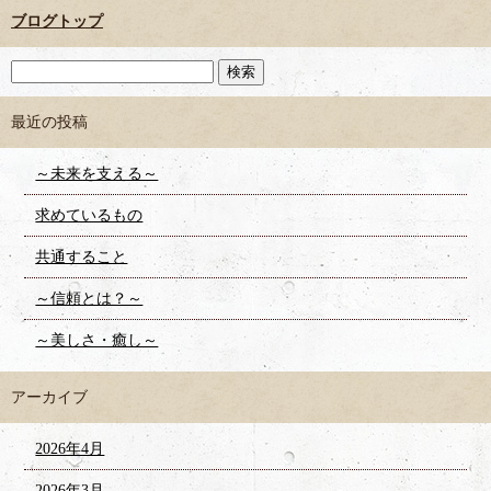
ブログトップ
最近の投稿
～未来を支える～
求めているもの
共通すること
～信頼とは？～
～美しさ・癒し～
アーカイブ
2026年4月
2026年3月