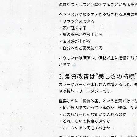
の質やストレスとも関係することがあるため
ヘッドスパや頭皮ケアが支持される理由は
・リラックスできる
・頭が軽くなる
・髪の根元が立ち上がる
・清潔感が上がる
・自分へのご褒美になる
こうした体験価値は、価格以上に記憶に残
さです
3. 髪質改善は“美しさの持
カラーやパーマを楽しむ人が増えるほど、
や高機能トリートメントです。
重要なのは「髪質改善」という言葉だけで
・何が原因で広がっているのか（乾燥、ダ
・どの成分をどんな狙いで入れるのか
・どれくらいの頻度が適切か
・ホームケアは何をすべきか