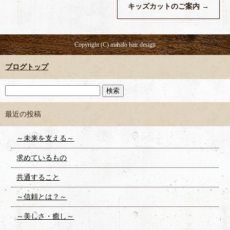
キッズカットのご案内
→
Copyright (C) mahalo hair design
ブログトップ
最近の投稿
～未来を支える～
求めているもの
共通すること
～信頼とは？～
～美しさ・癒し～