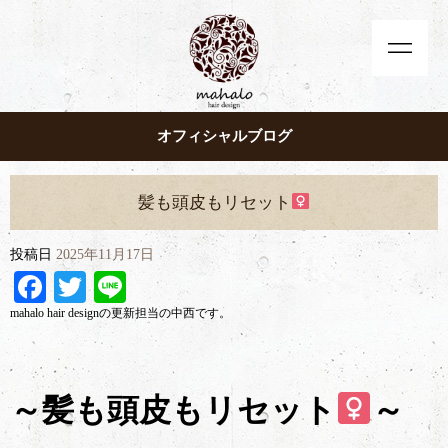
オフィシャルブログ
髪も頭皮もリセット‍
投稿日
2025年11月17日
Facebook
Twitter
Line
mahalo hair designの更新担当の中西です。
～髪も頭皮もリセット‍
～