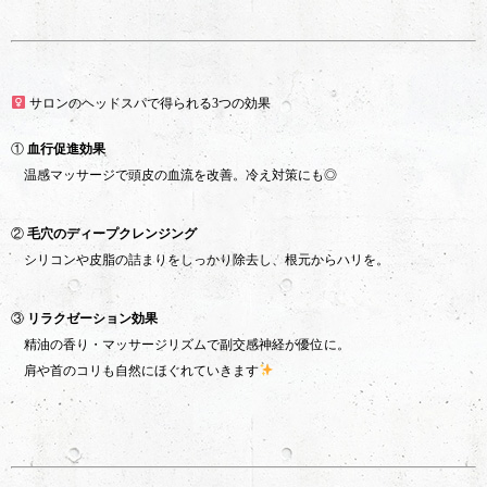
サロンのヘッドスパで得られる3つの効果
①
血行促進効果
温感マッサージで頭皮の血流を改善。冷え対策にも◎
②
毛穴のディープクレンジング
シリコンや皮脂の詰まりをしっかり除去し、根元からハリを。
③
リラクゼーション効果
精油の香り・マッサージリズムで副交感神経が優位に。
肩や首のコリも自然にほぐれていきます