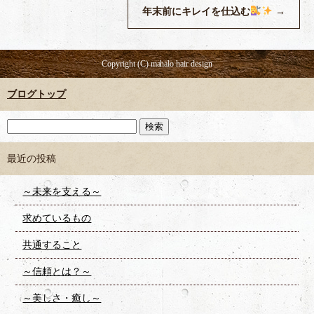
年末前にキレイを仕込む
→
Copyright (C) mahalo hair design
ブログトップ
最近の投稿
～未来を支える～
求めているもの
共通すること
～信頼とは？～
～美しさ・癒し～