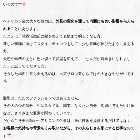
いるのです
ヘアサロン業の大きな魅力は、
外見の変化を通して内面にも良い影響を与えら
れること
にあります。
たとえば、就職活動前に髪を整えて表情まで明るくなる方。
新しい季節に向けてスタイルチェンジをして、少し背筋が伸びたように見える
方。
失恋や転機のあとに思い切って髪型を変えて、「なんだか前向きになれまし
た」と話してくださる方。
そうした場面に立ち会えるのは、ヘアサロン業ならではの大きなやりがいです
髪型は、ただのファッションではありません。
その人の今の気分、生活スタイル、職業、なりたい自分、周囲に与えたい印象
など、さまざまな要素が関わっています。
だからこそ美容師やヘアサロンの仕事は、単に技術を提供するだけではなく、
お客様の気持ちや背景をくみ取りながら、その人らしさを形にする仕事
なので
す