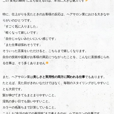
この“変化の瞬間”に立ち会えるのは、本当に大きな魅力です
特に、仕上がりを見たときのお客様の反応は、ヘアサロン業における大きなや
りがいのひとつです。
「すごく気に入りました」
「軽くなって嬉しいです」
「自分じゃないみたいにいい感じです」
「また仕事頑張れそうです」
そういった言葉をいただけると、こちらまで嬉しくなります。
自分の技術や提案がお客様の満足につながったことを、こんなに直接感じられ
る仕事は、そう多くありません
また、ヘアサロン業は
美しさと実用性の両方に関われる仕事
でもあります。
たとえば、見た目がきれいなだけではなく、毎朝のスタイリングがしやすいこ
とも大切です。
髪が伸びてきてもまとまりやすいこと。
湿気の多い日でも扱いやすいこと。
カラーの色落ちまで計算していること。
こうした“生活の中での再現性”まで考えるのが、ヘアサロンの仕事です。