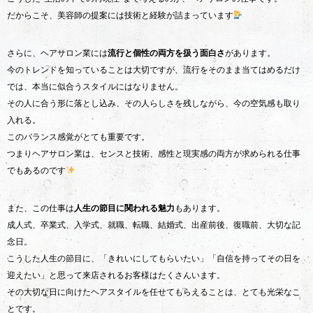
だからこそ、美容師の提案には技術と経験が詰まっています
さらに、ヘアサロン業には
流行と個性の両方を扱う面白さ
があります。
今のトレンドを知っていることは大切ですが、流行をそのまま当てはめるだけ
では、本当に似合うスタイルにはなりません。
その人に合う形に落とし込み、その人らしさを残しながら、今の空気感も取り
入れる。
このバランス感覚がとても重要です。
つまりヘアサロン業は、センスと技術、感性と現実感の両方が求められる仕事
でもあるのです
また、この仕事は
人生の節目に関われる魅力
もあります。
成人式、卒業式、入学式、就職、転職、結婚式、出産前後、復職前、大切な記
念日。
こうした人生の節目に、「きれいにしてもらいたい」「自信を持ってその日を
迎えたい」と思って来店されるお客様はたくさんいます。
その大切な日に向けたヘアスタイルを任せてもらえることは、とても光栄なこ
とです。