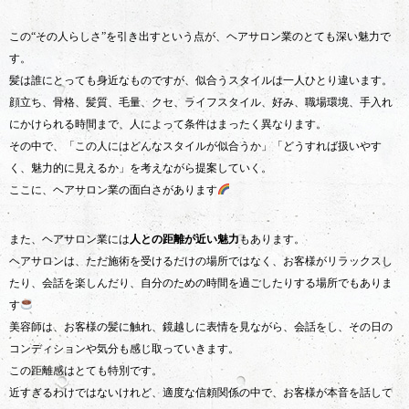
この“その人らしさ”を引き出すという点が、ヘアサロン業のとても深い魅力で
す。
髪は誰にとっても身近なものですが、似合うスタイルは一人ひとり違います。
顔立ち、骨格、髪質、毛量、クセ、ライフスタイル、好み、職場環境、手入れ
にかけられる時間まで、人によって条件はまったく異なります。
その中で、「この人にはどんなスタイルが似合うか」「どうすれば扱いやす
く、魅力的に見えるか」を考えながら提案していく。
ここに、ヘアサロン業の面白さがあります
また、ヘアサロン業には
人との距離が近い魅力
もあります。
ヘアサロンは、ただ施術を受けるだけの場所ではなく、お客様がリラックスし
たり、会話を楽しんだり、自分のための時間を過ごしたりする場所でもありま
す
美容師は、お客様の髪に触れ、鏡越しに表情を見ながら、会話をし、その日の
コンディションや気分も感じ取っていきます。
この距離感はとても特別です。
近すぎるわけではないけれど、適度な信頼関係の中で、お客様が本音を話して