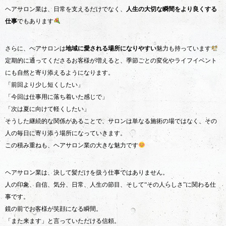
ヘアサロン業は、日常を支えるだけでなく、
人生の大切な瞬間をより良くする
仕事
でもあります
さらに、ヘアサロンは
地域に愛される場所になりやすい
魅力も持っています
定期的に通ってくださるお客様が増えると、季節ごとの変化やライフイベント
にも自然と寄り添えるようになります。
「前回より少し短くしたい」
「今回は仕事用に落ち着いた感じで」
「次は夏に向けて軽くしたい」
そうした継続的な関係があることで、サロンは単なる施術の場ではなく、その
人の毎日に寄り添う場所になっていきます。
この積み重ねも、ヘアサロン業の大きな魅力です
ヘアサロン業は、決して髪だけを扱う仕事ではありません。
人の印象、自信、気分、日常、人生の節目、そして“その人らしさ”に関わる仕
事です。
鏡の前でお客様が笑顔になる瞬間。
「また来ます」と言っていただける信頼。