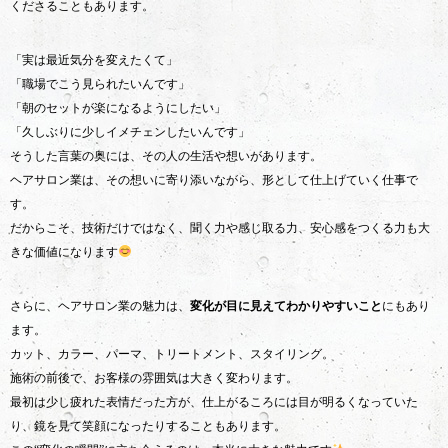
くださることもあります。
「実は最近気分を変えたくて」
「職場でこう見られたいんです」
「朝のセットが楽になるようにしたい」
「久しぶりに少しイメチェンしたいんです」
そうした言葉の奥には、その人の生活や想いがあります。
ヘアサロン業は、その想いに寄り添いながら、形として仕上げていく仕事で
す。
だからこそ、技術だけではなく、聞く力や感じ取る力、安心感をつくる力も大
きな価値になります
さらに、ヘアサロン業の魅力は、
変化が目に見えてわかりやすいこと
にもあり
ます。
カット、カラー、パーマ、トリートメント、スタイリング。
施術の前後で、お客様の雰囲気は大きく変わります。
最初は少し疲れた表情だった方が、仕上がるころには目が明るくなっていた
り、鏡を見て笑顔になったりすることもあります。