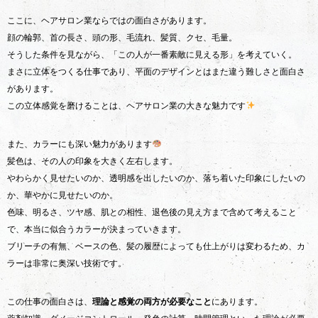
ここに、ヘアサロン業ならではの面白さがあります。
顔の輪郭、首の長さ、頭の形、毛流れ、髪質、クセ、毛量。
そうした条件を見ながら、「この人が一番素敵に見える形」を考えていく。
まさに立体をつくる仕事であり、平面のデザインとはまた違う難しさと面白さ
があります。
この立体感覚を磨けることは、ヘアサロン業の大きな魅力です
また、カラーにも深い魅力があります
髪色は、その人の印象を大きく左右します。
やわらかく見せたいのか、透明感を出したいのか、落ち着いた印象にしたいの
か、華やかに見せたいのか。
色味、明るさ、ツヤ感、肌との相性、退色後の見え方まで含めて考えること
で、本当に似合うカラーが決まっていきます。
ブリーチの有無、ベースの色、髪の履歴によっても仕上がりは変わるため、カ
ラーは非常に奥深い技術です。
この仕事の面白さは、
理論と感覚の両方が必要なこと
にあります。