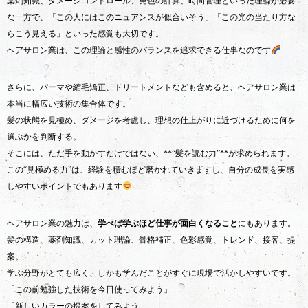
薬剤知識、ダメージコントロール、発色の計算、時間管理といった理論が必要
な一方で、「この人にはこのニュアンスが似合いそう」「この光の当たり方な
らこう見える」といった感覚も大切です。
ヘアサロン業は、この理論と感性のバランスを追求できる仕事なのです
さらに、パーマや縮毛矯正、トリートメントなども含めると、ヘアサロン業は
本当に幅広い技術の集合体です。
髪の状態を見極め、ダメージを考慮し、理想の仕上がりに近づけるために何を
選ぶかを判断する。
そこには、ただ手を動かすだけではない、**“髪を読む力”**が求められます。
この“見極める力”は、経験を積むほど磨かれていきますし、自分の成長を実感
しやすいポイントでもあります
ヘアサロン業の魅力は、
学べば学ぶほど仕事が面白くなること
にもあります。
髪の構造、薬剤知識、カット理論、骨格補正、色彩感覚、トレンド、接客、提
案。
学ぶ分野がとても広く、しかも学んだことがすぐに現場で活かしやすいです。
「この前勉強した技術を今日使ってみよう」
「新しいカラーの提案をしてみよう」