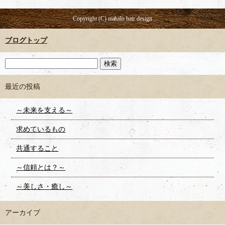
Copyright (C) mahalo hair design
ブログトップ
最近の投稿
～未来を支える～
求めているもの
共通すること
～信頼とは？～
～美しさ・癒し～
アーカイブ