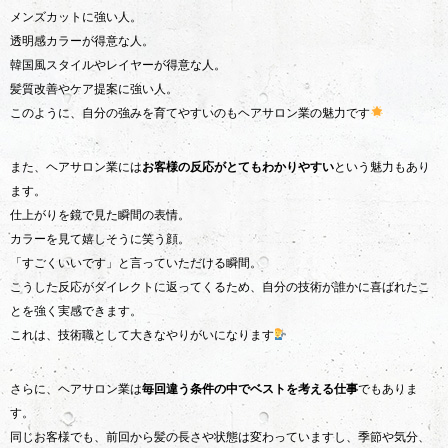
メンズカットに強い人。
透明感カラーが得意な人。
韓国風スタイルやレイヤーが得意な人。
髪質改善やケア提案に強い人。
このように、自分の強みを育てやすいのもヘアサロン業の魅力です
また、ヘアサロン業には
お客様の反応がとてもわかりやすい
という魅力もあり
ます。
仕上がりを鏡で見た瞬間の表情。
カラーを見て嬉しそうに笑う顔。
「すごくいいです」と言っていただける瞬間。
こうした反応がダイレクトに返ってくるため、自分の技術が誰かに喜ばれたこ
とを強く実感できます。
これは、技術職として大きなやりがいになります
さらに、ヘアサロン業は
毎回違う条件の中でベストを考える仕事
でもありま
す。
同じお客様でも、前回から髪の長さや状態は変わっていますし、季節や気分、