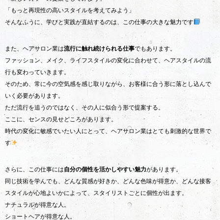
「もっと再現性の高いスタイルを考えてみよう」
そんなふうに、学びと実践が直結するのは、この仕事の大きな魅力です
また、ヘアサロン業は
流行に触れ続けられる仕事
でもあります。
ファッション、メイク、ライフスタイルの変化に合わせて、ヘアスタイルの流
行も変わっていきます。
そのため、常に今の空気感を感じ取りながら、お客様に合う形に落とし込んで
いく必要があります。
ただ流行を追うのではなく、その人に似合う形で提案する。
ここに、センスの見せどころがあります。
時代の変化に敏感でいたい人にとって、ヘアサロン業はとても刺激的な世界で
す
さらに、この仕事には
自分の個性を活かしやすい魅力
があります。
同じ技術を学んでも、どんな質感が好きか、どんな色味が得意か、どんな接客
スタイルが心地よいかによって、スタイリストごとに個性が出ます。
ナチュラルが得意な人。
ショートヘアが得意な人。