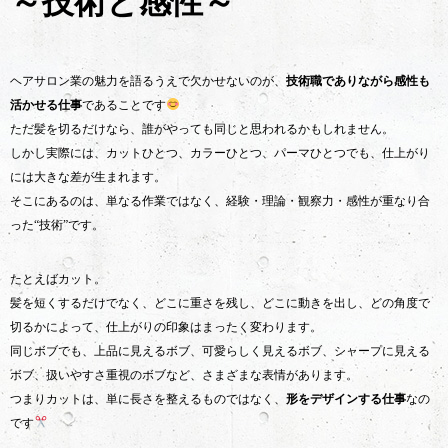
～技術と感性～
ヘアサロン業の魅力を語るうえで欠かせないのが、
技術職でありながら感性も
活かせる仕事
であることです
ただ髪を切るだけなら、誰がやっても同じと思われるかもしれません。
しかし実際には、カットひとつ、カラーひとつ、パーマひとつでも、仕上がり
には大きな差が生まれます。
そこにあるのは、単なる作業ではなく、経験・理論・観察力・感性が重なり合
った“技術”です。
たとえばカット。
髪を短くするだけでなく、どこに重さを残し、どこに動きを出し、どの角度で
切るかによって、仕上がりの印象はまったく変わります。
同じボブでも、上品に見えるボブ、可愛らしく見えるボブ、シャープに見える
ボブ、扱いやすさ重視のボブなど、さまざまな表情があります。
つまりカットは、単に長さを整えるものではなく、
形をデザインする仕事
なの
です