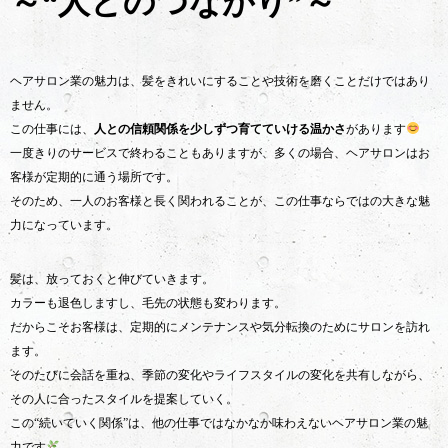
～“人とのつながり”～
ヘアサロン業の魅力は、髪をきれいにすることや技術を磨くことだけではあり
ません。
この仕事には、
人との信頼関係を少しずつ育てていける温かさ
があります
一度きりのサービスで終わることもありますが、多くの場合、ヘアサロンはお
客様が定期的に通う場所です。
そのため、一人のお客様と長く関われることが、この仕事ならではの大きな魅
力になっています。
髪は、放っておくと伸びていきます。
カラーも退色しますし、毛先の状態も変わります。
だからこそお客様は、定期的にメンテナンスや気分転換のためにサロンを訪れ
ます。
そのたびに会話を重ね、季節の変化やライフスタイルの変化を共有しながら、
その人に合ったスタイルを提案していく。
この“続いていく関係”は、他の仕事ではなかなか味わえないヘアサロン業の魅
力です