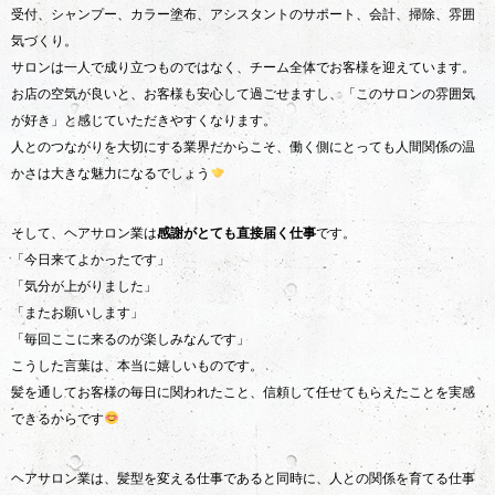
受付、シャンプー、カラー塗布、アシスタントのサポート、会計、掃除、雰囲
気づくり。
サロンは一人で成り立つものではなく、チーム全体でお客様を迎えています。
お店の空気が良いと、お客様も安心して過ごせますし、「このサロンの雰囲気
が好き」と感じていただきやすくなります。
人とのつながりを大切にする業界だからこそ、働く側にとっても人間関係の温
かさは大きな魅力になるでしょう
そして、ヘアサロン業は
感謝がとても直接届く仕事
です。
「今日来てよかったです」
「気分が上がりました」
「またお願いします」
「毎回ここに来るのが楽しみなんです」
こうした言葉は、本当に嬉しいものです。
髪を通してお客様の毎日に関われたこと、信頼して任せてもらえたことを実感
できるからです
ヘアサロン業は、髪型を変える仕事であると同時に、人との関係を育てる仕事