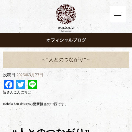
オフィシャルブログ
～“人とのつながり”～
投稿日
2026年3月23日
Facebook
Twitter
Line
皆さんこんにちは！
mahalo hair designの更新担当の中西です。