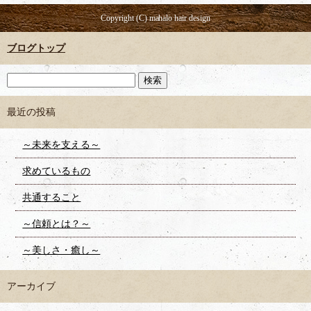
Copyright (C) mahalo hair design
ブログトップ
最近の投稿
～未来を支える～
求めているもの
共通すること
～信頼とは？～
～美しさ・癒し～
アーカイブ