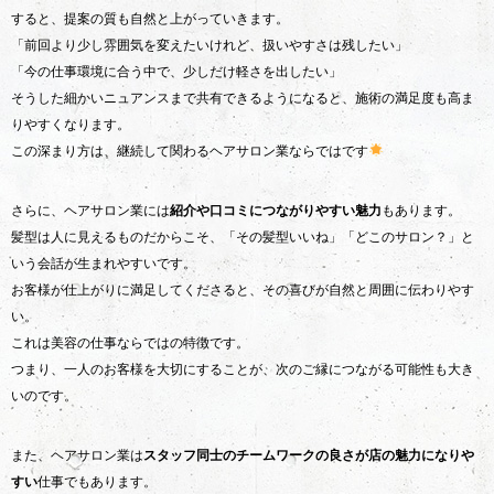
すると、提案の質も自然と上がっていきます。
「前回より少し雰囲気を変えたいけれど、扱いやすさは残したい」
「今の仕事環境に合う中で、少しだけ軽さを出したい」
そうした細かいニュアンスまで共有できるようになると、施術の満足度も高ま
りやすくなります。
この深まり方は、継続して関わるヘアサロン業ならではです
さらに、ヘアサロン業には
紹介や口コミにつながりやすい魅力
もあります。
髪型は人に見えるものだからこそ、「その髪型いいね」「どこのサロン？」と
いう会話が生まれやすいです。
お客様が仕上がりに満足してくださると、その喜びが自然と周囲に伝わりやす
い。
これは美容の仕事ならではの特徴です。
つまり、一人のお客様を大切にすることが、次のご縁につながる可能性も大き
いのです。
また、ヘアサロン業は
スタッフ同士のチームワークの良さが店の魅力になりや
すい
仕事でもあります。