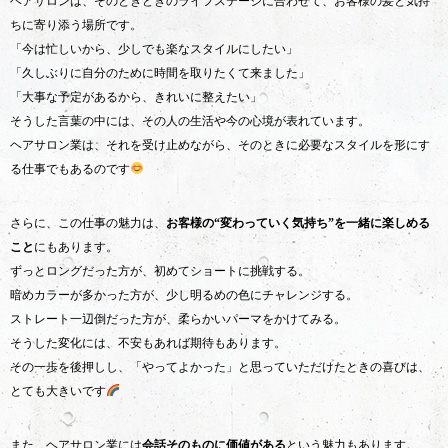
ヘアサロンは、そのときどきのライフステージに合わせて、お客様の髪と気持
ちに寄り添う場所です。
「今は忙しいから、少しでも楽なスタイルにしたい」
「久しぶりに自分のために時間を取りたくて来ました」
「大事な予定があるから、きれいに整えたい」
そうした言葉の中には、その人の生活や今の心境が表れています。
ヘアサロン業は、それを受け止めながら、そのときに必要なスタイルを形にす
る仕事でもあるのです
さらに、この仕事の魅力は、
お客様の“変わっていく気持ち”を一緒に楽しめる
こと
にもあります。
ずっとロングだった方が、初めてショートに挑戦する。
暗めカラーが多かった方が、少し明るめの色にチャレンジする。
ストレート一辺倒だった方が、柔らかいパーマをかけてみる。
そうした変化には、不安もあれば期待もあります。
その一歩を後押しし、「やってよかった」と思っていただけたときの喜びは、
とても大きいです
また、ヘアサロン業には
会話そのものに価値がある
という魅力もあります。