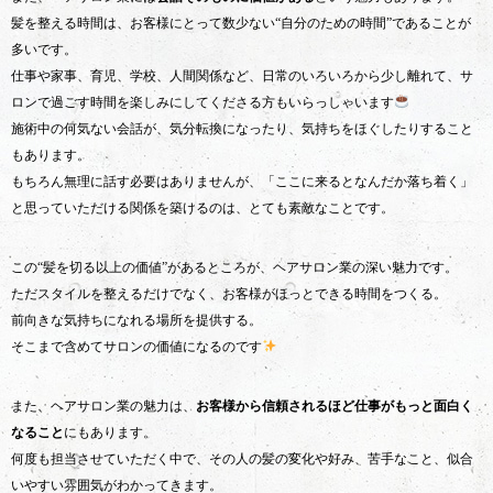
髪を整える時間は、お客様にとって数少ない“自分のための時間”であることが
多いです。
仕事や家事、育児、学校、人間関係など、日常のいろいろから少し離れて、サ
ロンで過ごす時間を楽しみにしてくださる方もいらっしゃいます
施術中の何気ない会話が、気分転換になったり、気持ちをほぐしたりすること
もあります。
もちろん無理に話す必要はありませんが、「ここに来るとなんだか落ち着く」
と思っていただける関係を築けるのは、とても素敵なことです。
この“髪を切る以上の価値”があるところが、ヘアサロン業の深い魅力です。
ただスタイルを整えるだけでなく、お客様がほっとできる時間をつくる。
前向きな気持ちになれる場所を提供する。
そこまで含めてサロンの価値になるのです
また、ヘアサロン業の魅力は、
お客様から信頼されるほど仕事がもっと面白く
なること
にもあります。
何度も担当させていただく中で、その人の髪の変化や好み、苦手なこと、似合
いやすい雰囲気がわかってきます。