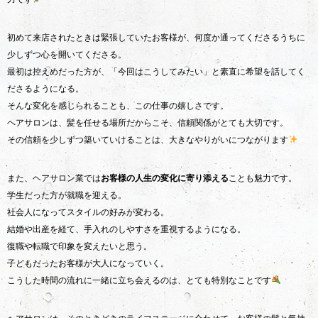
初めて来店されたときは緊張していたお客様が、何度か通ってくださるうちに
少しずつ心を開いてくださる。
最初は控えめだった方が、「今回はこうしてみたい」と素直に希望を話してく
ださるようになる。
そんな変化を感じられることも、この仕事の嬉しさです。
ヘアサロンは、髪を任せる場所だからこそ、信頼関係がとても大切です。
その信頼を少しずつ築いていけることは、大きなやりがいにつながります
また、ヘアサロン業では
お客様の人生の変化に寄り添える
ことも魅力です。
学生だった方が就職を迎える。
社会人になってスタイルの好みが変わる。
結婚や出産を経て、手入れのしやすさを重視するようになる。
復職や転職で印象を変えたいと思う。
子どもだったお客様が大人になっていく。
こうした時間の流れに一緒に立ち会えるのは、とても特別なことです