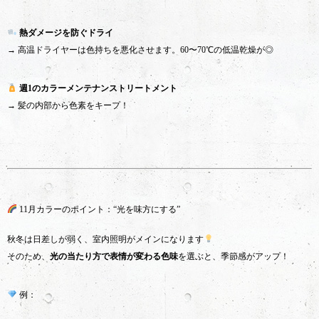
熱ダメージを防ぐドライ
→ 高温ドライヤーは色持ちを悪化させます。60〜70℃の低温乾燥が◎
週1のカラーメンテナンストリートメント
→ 髪の内部から色素をキープ！
11月カラーのポイント：“光を味方にする”
秋冬は日差しが弱く、室内照明がメインになります
そのため、
光の当たり方で表情が変わる色味
を選ぶと、季節感がアップ！
例：