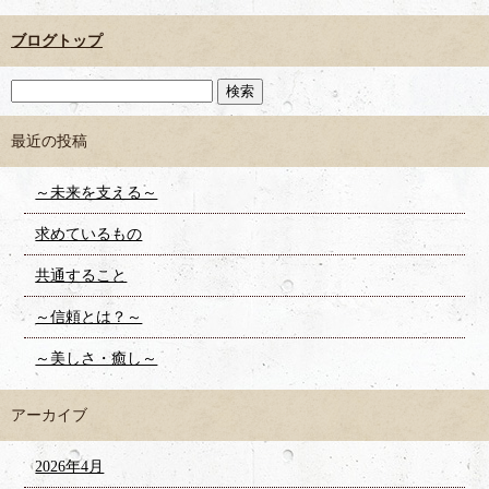
ブログトップ
最近の投稿
～未来を支える～
求めているもの
共通すること
～信頼とは？～
～美しさ・癒し～
アーカイブ
2026年4月