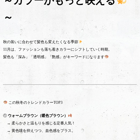
～カラーがもっと映える
～
秋の装いに合わせて髪色も変えたくなる季節
11月は、ファッションも落ち着きカラーにシフトしていく時期。
髪色も「深み」「透明感」「艶感」がキーワードになります
この秋冬のトレンドカラーTOP3
①
ウォームブラウン（暖色ブラウン）
→ 柔らかさと温もりを感じる定番人気！
→ 黄色味を抑えつつ、血色感をプラス。